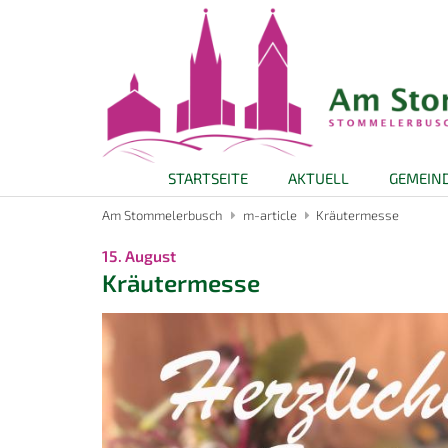
Zum Inhalt springen
STARTSEITE
AKTUELL
GEMEIN
Am Stommelerbusch
m-article
Kräutermesse
:
15. August
Kräutermesse