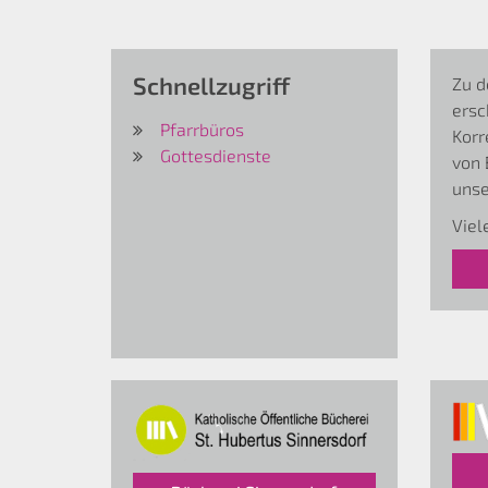
Schnellzugriff
Zu d
ersc
Pfarrbüros
Korr
Gottesdienste
von 
unse
Viel