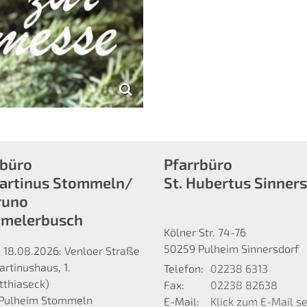
rbüro
Pfarrbüro
Martinus Stommeln/
St. Hubertus Sinner
runo
melerbusch
Kölner Str. 74-76
50259
Pulheim Sinnersdorf
 18.08.2026: Venloer Straße
rtinushaus, 1.
Telefon:
02238 6313
thiaseck)
Fax:
02238 82638
Pulheim Stommeln
E-Mail:
Klick zum E-Mail s