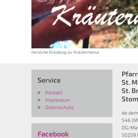
Herzliche Einladung zur Kräutermesse
Pfar
Service
St. 
St. B
Kontakt
Stom
Impressum
Datenschutz
ab dem
546 (Ma
OG/Mat
Facebook
50259