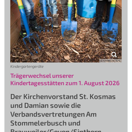
© ©Matthias_Jung
Kindergartengeräte
Trägerwechsel unserer
Kindertagesstätten zum 1. August 2026
Der Kirchenvorstand St. Kosmas
und Damian sowie die
Verbandsvertretungen Am
Stommelerbusch und
Brauweiler/Geyen/Sinthern