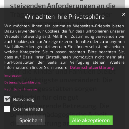
steigenden Anforderungen an die
Trägerschaft und der Fusion der
✕
Wir achten Ihre Privatsphäre
Kirchengemeinden zum 1. Januar
Wir möchten Ihnen ein optimales Webseiten-Erlebnis bieten.
2027 schaffen wir mit diesem
Dazu verwenden wir Cookies, die für das Funktionieren unserer
Website notwendig sind. Mit Ihrer Zustimmung verwenden wir
Schritt eine verlässliche
auch Cookies, die zur Anzeige externer Inhalte oder zu anonymen
Statistikzwecken genutzt werden. Sie können selbst entscheiden,
Grundlage für die Zukunft unserer
welche Kategorien Sie zulassen möchten. Bitte beachten Sie,
Einrichtungen
dass auf Basis Ihrer Einstellungen womöglich nicht mehr alle
Funktionalitäten der Seite zur Verfügung stehen. Weitere
Informationen finden Sie in unserer
Datenschutzerklärung
.
Für die Kinder und Familien bleibt
Impressum
das Wichtigste unverändert: Die
Datenschutzerklärung
Kindertagesstätten sorgen
Rechtliche Hinweise
weiterhin für eine gut
Notwendig
funktionierende Betreuung. Die
Externe Inhalte
bewährte pädagogische Arbeit,
Speichern
Alle akzeptieren
die Orientierung an christlichen