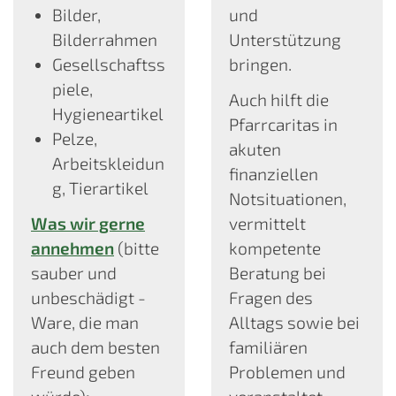
Bilder,
und
Bilderrahmen
Unterstützung
Gesellschaftss
bringen.
piele,
Auch hilft die
Hygieneartikel
Pfarrcaritas in
Pelze,
akuten
Arbeitskleidun
finanziellen
g, Tierartikel
Notsituationen,
Was wir gerne
vermittelt
annehmen
(bitte
kompetente
sauber und
Beratung bei
unbeschädigt -
Fragen des
Ware, die man
Alltags sowie bei
auch dem besten
familiären
Freund geben
Problemen und