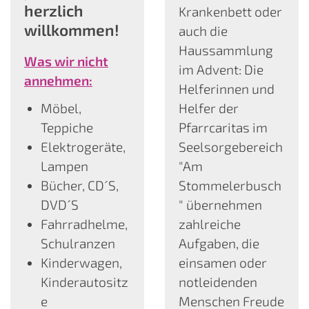
herzlich
Krankenbett oder
willkommen!
auch die
Haussammlung
Was wir nicht
im Advent: Die
annehmen:
Helferinnen und
Möbel,
Helfer der
Teppiche
Pfarrcaritas im
Elektrogeräte,
Seelsorgebereich
Lampen
"Am
Bücher, CD´S,
Stommelerbusch
DVD´S
" übernehmen
Fahrradhelme,
zahlreiche
Schulranzen
Aufgaben, die
Kinderwagen,
einsamen oder
Kinderautositz
notleidenden
e
Menschen Freude