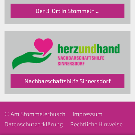
Der 3. Ort in Stommeln ...
Nachbarschaftshilfe Sinnersdorf
© Am Stommelerbusch
Impressum
Datenschutzerklärung
Rechtliche Hinweise